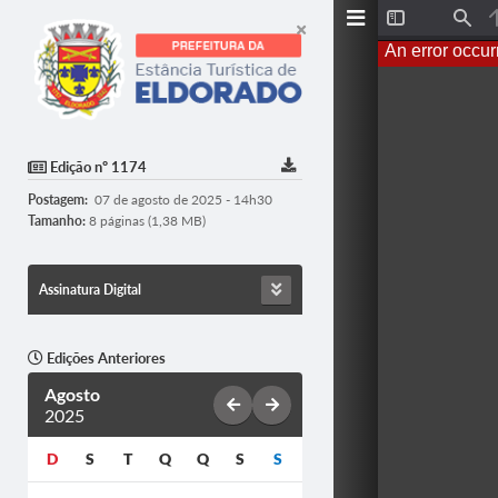
Toggle
Find
Sidebar
An error occur
Edição nº 1174
Postagem:
07 de agosto de 2025 - 14h30
Tamanho:
8 páginas (1,38 MB)
Assinatura Digital
Edições Anteriores
Agosto
2025
D
S
T
Q
Q
S
S