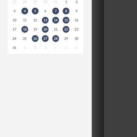
27
28
29
30
31
1
2
3
4
5
6
7
8
9
10
11
12
13
14
15
16
17
18
19
20
21
22
23
24
25
26
27
28
29
30
31
1
2
3
4
5
6