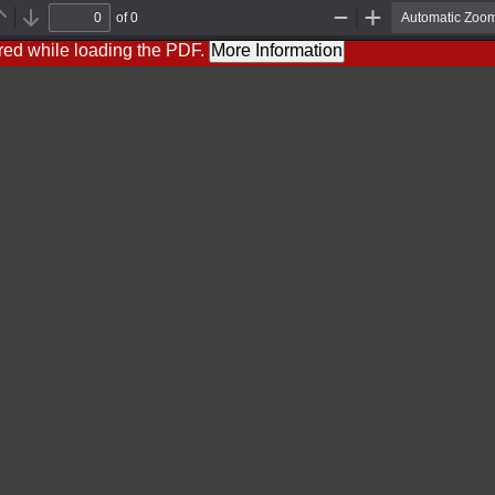
of 0
Previous
Next
Zoom
Zoom
Out
In
red while loading the PDF.
More Information