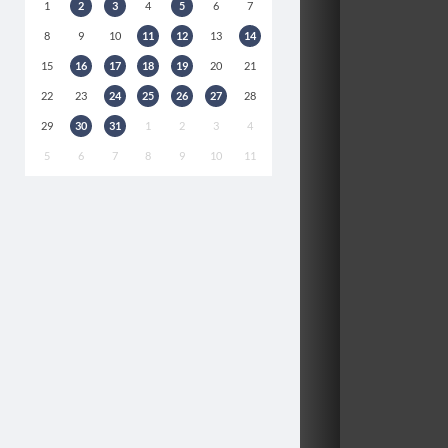
1
2
3
4
5
6
7
8
9
10
11
12
13
14
15
16
17
18
19
20
21
22
23
24
25
26
27
28
29
30
31
1
2
3
4
5
6
7
8
9
10
11