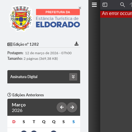
Toggle
Find
Sidebar
An error occur
Edição nº 1282
Postagem:
12 de março de 2026 - 07h00
Tamanho:
2 páginas (369,38 KB)
Assinatura Digital
Edições Anteriores
Março
2026
D
S
T
Q
Q
S
S