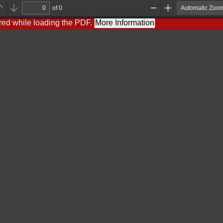
of 0
Previous
Next
Zoom
Zoom
Out
In
red while loading the PDF.
More Information