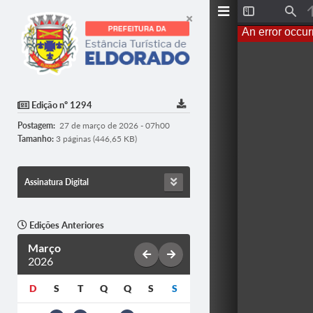
Toggle
Find
Sidebar
An error occur
Edição nº 1294
Postagem:
27 de março de 2026 - 07h00
Tamanho:
3 páginas (446,65 KB)
Assinatura Digital
Edições Anteriores
Março
2026
D
S
T
Q
Q
S
S