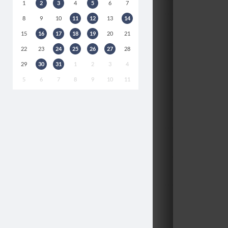
1
2
3
4
5
6
7
8
9
10
11
12
13
14
15
16
17
18
19
20
21
22
23
24
25
26
27
28
29
30
31
1
2
3
4
5
6
7
8
9
10
11