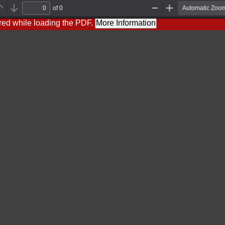
of 0
Previous
Next
Zoom
Zoom
Out
In
red while loading the PDF.
More Information