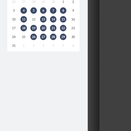
26
27
28
29
30
1
2
3
4
5
6
7
8
9
10
11
12
13
14
15
16
17
18
19
20
21
22
23
24
25
26
27
28
29
30
31
1
2
3
4
5
6