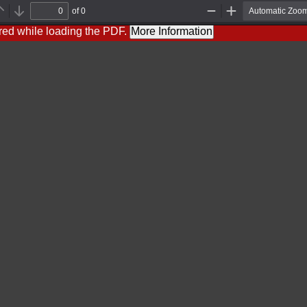
of 0
Previous
Next
Zoom
Zoom
Out
In
red while loading the PDF.
More Information