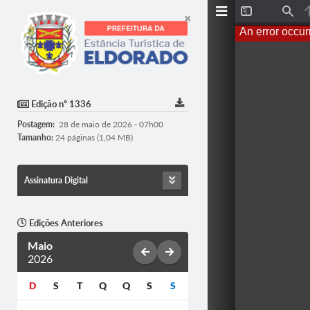
Toggle
Find
Sidebar
An error occur
Edição nº 1336
Postagem:
28 de maio de 2026 - 07h00
Tamanho:
24 páginas (1,04 MB)
Assinatura Digital
Edições Anteriores
Maio
2026
D
S
T
Q
Q
S
S