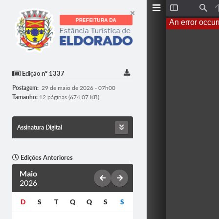
Toggle
Find
Sidebar
An error occur
Edição nº 1337
Postagem:
29 de maio de 2026 - 07h00
Tamanho:
12 páginas (674,07 KB)
Assinatura Digital
Edições Anteriores
Maio
2026
D
S
T
Q
Q
S
S