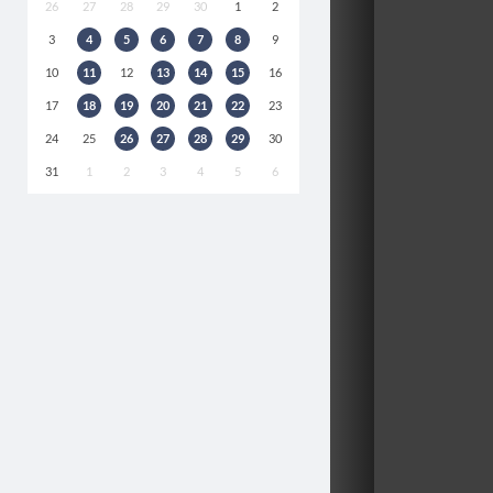
26
27
28
29
30
1
2
3
4
5
6
7
8
9
10
11
12
13
14
15
16
17
18
19
20
21
22
23
24
25
26
27
28
29
30
31
1
2
3
4
5
6