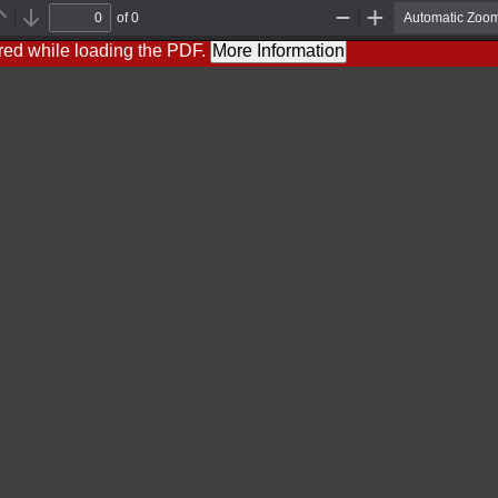
of 0
Previous
Next
Zoom
Zoom
Out
In
red while loading the PDF.
More Information