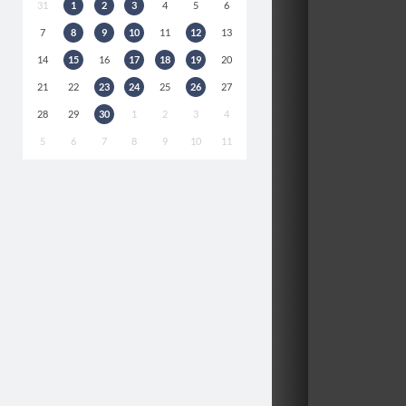
31
1
2
3
4
5
6
7
8
9
10
11
12
13
14
15
16
17
18
19
20
21
22
23
24
25
26
27
28
29
30
1
2
3
4
5
6
7
8
9
10
11