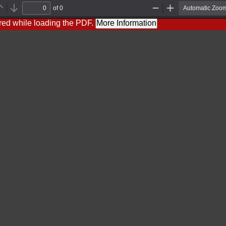
of 0
Previous
Next
Zoom
Zoom
Out
In
red while loading the PDF.
More Information