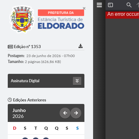
Toggle
Find
Sidebar
An error occur
Edição nº 1353
Postagem:
23 de junho de 2026 - 07h00
Tamanho:
2 páginas (626,86 KB)
Assinatura Digital
Edições Anteriores
Junho
2026
D
S
T
Q
Q
S
S