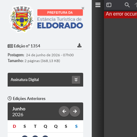
Toggle
Find
Sidebar
An error occur
Edição nº 1354
Postagem:
24 de junho de 2026 - 07h00
Tamanho:
2 páginas (368,13 KB)
Assinatura Digital
Edições Anteriores
Junho
2026
D
S
T
Q
Q
S
S