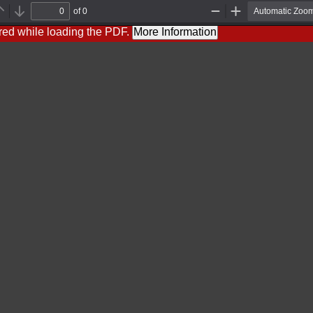
of 0
Previous
Next
Zoom
Zoom
Out
In
red while loading the PDF.
More Information