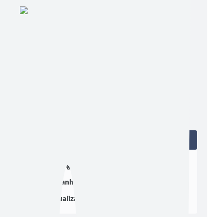
EDIÇÃO EXTRA
Edição nº 515
Ler online
Baixar
Postagem:
04/04/2022 às 10h30
Tamanho:
924,74 KB | 2 páginas
Visualizações:
916