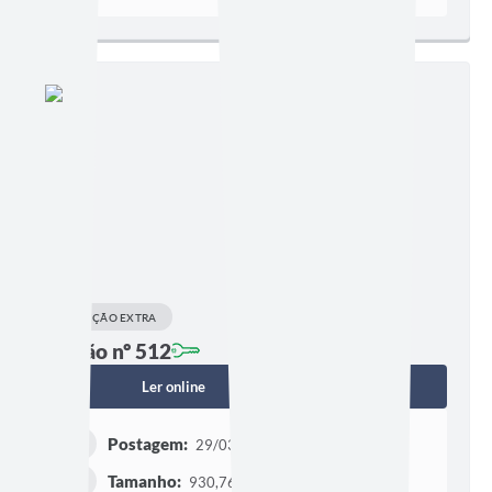
EDIÇÃO EXTRA
Edição nº 512
Ler online
Baixar
Postagem:
29/03/2022 às 14h00
Tamanho:
930,76 KB | 3 páginas