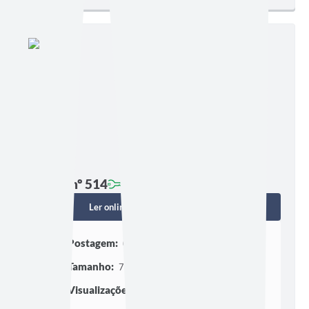
Edição nº 514
Ler online
Baixar
Postagem:
01/04/2022 às 07h00
Tamanho:
760,99 KB | 14 páginas
Visualizações:
1685