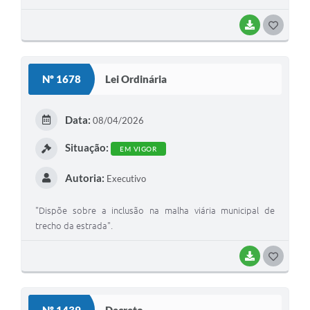
226/2026, autorizando o pagamento retroativo
condicionado à disponibilidade orçamentária e dá outras
BAIXAR
GOSTEI
providências".
Nº 1678
Lei Ordinária
Data:
08/04/2026
Situação:
EM VIGOR
Autoria:
Executivo
"Dispõe sobre a inclusão na malha viária municipal de
trecho da estrada".
BAIXAR
GOSTEI
Nº 1439