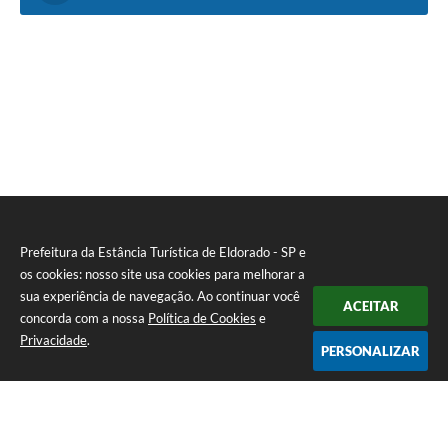
Prefeitura da Estância Turística de Eldorado - SP e
os cookies: nosso site usa cookies para melhorar a
sua experiência de navegação. Ao continuar você
ACEITAR
concorda com a nossa
Política de Cookies
e
Privacidade
.
PERSONALIZAR
Telefone: (13) 3871-6100