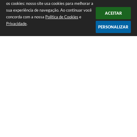
os cookies: nosso site usa cookies para melhorar a
sua experiência de navegação. Ao continuar você
ACEITAR
concorda com a nossa
Política de Cookies
e
Privacidade
.
PERSONALIZAR
Telefone: (13) 3871-6100
Endereço: Praça Nossa Senhora da Guia, 348 Centro | CEP: 11960-000
Atendimento de Segunda-feira a Sexta-feira | das 08:30 às 11:30 / 13:00
às 16:00
Prefeitura da Estância Turística de Eldorado - SP
Versão do Sistema:
3.5.3 - 19/06/2026
Portal atualizado em:
06/08/2026 17:32
Dados Abertos
Copyright Instar - 2006-2026. Todos os direitos reservados -
Instar Tecnologia