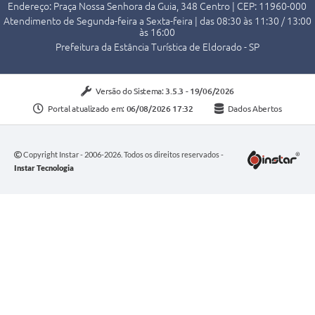
Endereço: Praça Nossa Senhora da Guia, 348 Centro | CEP: 11960-000
Atendimento de Segunda-feira a Sexta-feira | das 08:30 às 11:30 / 13:00
às 16:00
Prefeitura da Estância Turística de Eldorado - SP
Versão do Sistema:
3.5.3 - 19/06/2026
Portal atualizado em:
06/08/2026 17:32
Dados Abertos
Copyright Instar - 2006-2026. Todos os direitos reservados -
Instar Tecnologia