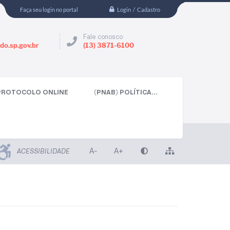
Login / Cadastro
Faça seu login no portal
Fale conosco
do.sp.gov.br
(13) 3871-6100
PROTOCOLO ONLINE
(PNAB) POLÍTICA...
A-
A+
ACESSIBILIDADE