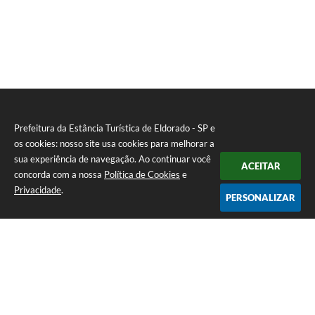
Prefeitura da Estância Turística de Eldorado - SP e
os cookies: nosso site usa cookies para melhorar a
sua experiência de navegação. Ao continuar você
ACEITAR
concorda com a nossa
Política de Cookies
e
Privacidade
.
PERSONALIZAR
Telefone: (13) 3871-6100
Endereço: Praça Nossa Senhora da Guia, 348 Centro | CEP: 11960-000
Atendimento de Segunda-feira a Sexta-feira | das 08:30 às 11:30 / 13:00
às 16:00