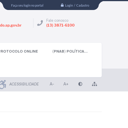
Login / Cadastro
Faça seu login no portal
Fale conosco
do.sp.gov.br
(13) 3871-6100
PROTOCOLO ONLINE
(PNAB) POLÍTICA...
A-
A+
ACESSIBILIDADE