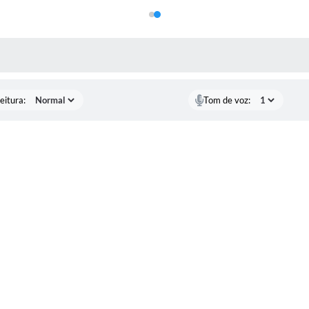
 MÍDIAS
eitura:
Tom de voz: