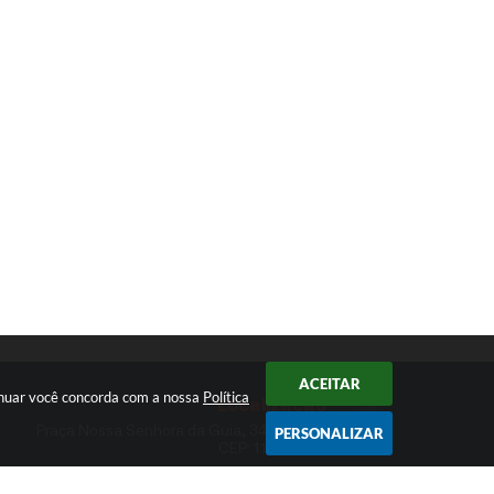
ACEITAR
tinuar você concorda com a nossa
Política
Localização
Praça Nossa Senhora da Guia, 348 Centro
PERSONALIZAR
CEP: 11960-000