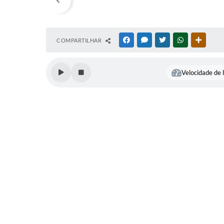
Meio
Agricultura
Ambiente
COMPARTILHAR
Daiane de
FACEBOOK
MESSENGER
TWITTER
WHATSAPP
OUTRAS
Daiane de
Oliveira
Oliveira
Passos
Passos
Velocidade de l