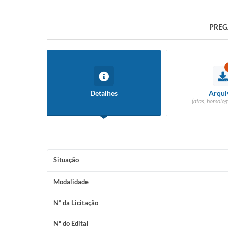
PREG
Detalhes
Arqui
(atas, homolog
Situação
Modalidade
Nº da Licitação
Nº do Edital