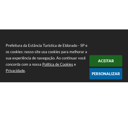
Prefeitura da Estância Turística de Eldorado - SP e
os cookies: nosso site usa cookies para melhorar a
sua experiência de navegação. Ao continuar você
ACEITAR
concorda com a nossa
Política de Cookies
e
Privacidade
.
PERSONALIZAR
Telefone: (13) 3871-6100
Endereço: Praça Nossa Senhora da Guia, 348 Centro | CEP: 11960-000
Atendimento de Segunda-feira a Sexta-feira | das 08:30 às 11:30 / 13:00
às 16:00
Prefeitura da Estância Turística de Eldorado - SP