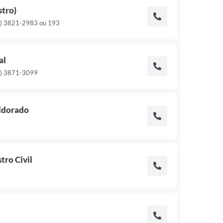
stro)
3) 3821-2983 ou 193
al
3) 3871-3099
Eldorado
tro Civil