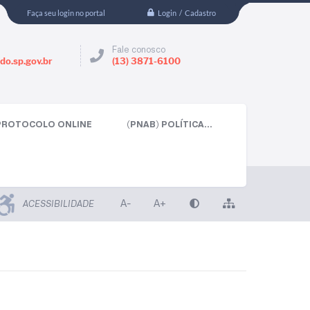
Login / Cadastro
Faça seu login no portal
Fale conosco
do.sp.gov.br
(13) 3871-6100
PROTOCOLO ONLINE
(PNAB) POLÍTICA...
A-
A+
ACESSIBILIDADE