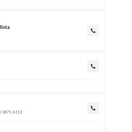
ista
3) 3871-6112