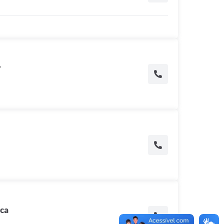
r
ica