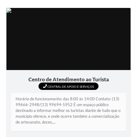
Centro de Atendimento ao Turista
CENTRAL DE APOIO E SERVIÇOS
Horário de funcionamento: das 8:00 às 14:00 Contato: (13)
99666-2948/(13) 99694-5952 É um espaço público
destinado a informar melhor os turistas diante de tudo que o
município oferece, e onde ocorre também a comercialização
de artesanato, doces,...