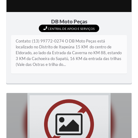
DB Moto Peças
CENTRAL DE APOIO E SERVIÇOS
Contato: (13) 99772-0274 O DB Moto Peças está
localizado no Distrito de Itapeúna 15 KM do centro de
Eldorado, ao lado da Estrada da Caverna no KM 88, estando
3 KM da Cachoeira do Sapatú, 16 KM da entrada das trilhas
(Vale das Ostras e trilha do...