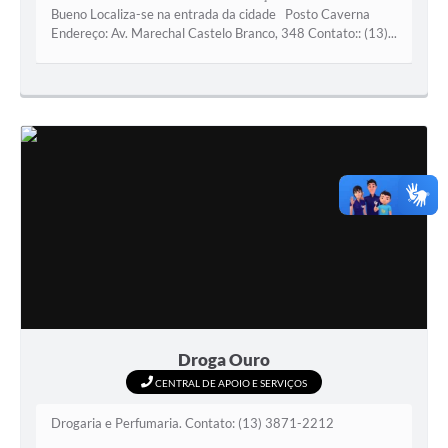
Bueno Localiza-se na entrada da cidade Posto Caverna
Endereço: Av. Marechal Castelo Branco, 348 Contato:: (13)...
Droga Ouro
CENTRAL DE APOIO E SERVIÇOS
Drogaria e Perfumaria. Contato: (13) 3871-2212