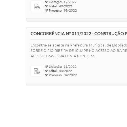
12/2022
Nº Licitação:
49/2022
Nº Edital:
98/2022
Nº Processo:
CONCORRÊNCIA N.º 011/2022 - CONSTRUÇÃO 
Encontra-se aberta na Prefeitura Municipal de El
SOBRE O RIO RIBEIRA DE IGUAPE NO ACESSO AO BAI
ACESSO TRAVESSIA DESTA PONTE no...
11/2022
Nº Licitação:
44/2022
Nº Edital:
84/2022
Nº Processo: