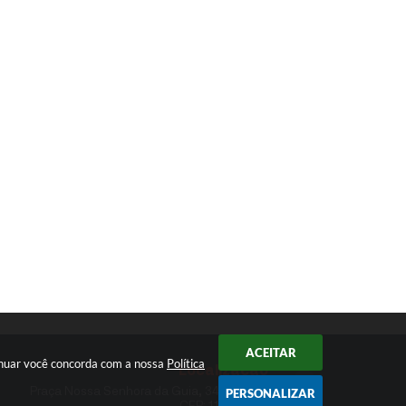
ACEITAR
tinuar você concorda com a nossa
Política
Localização
Praça Nossa Senhora da Guia, 348 Centro
PERSONALIZAR