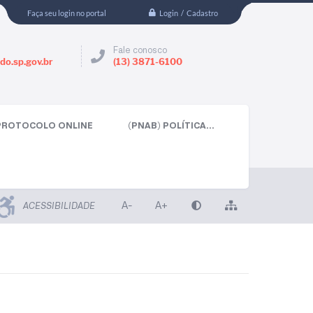
Login / Cadastro
Faça seu login no portal
Fale conosco
do.sp.gov.br
(13) 3871-6100
PROTOCOLO ONLINE
(PNAB) POLÍTICA...
A-
A+
ACESSIBILIDADE