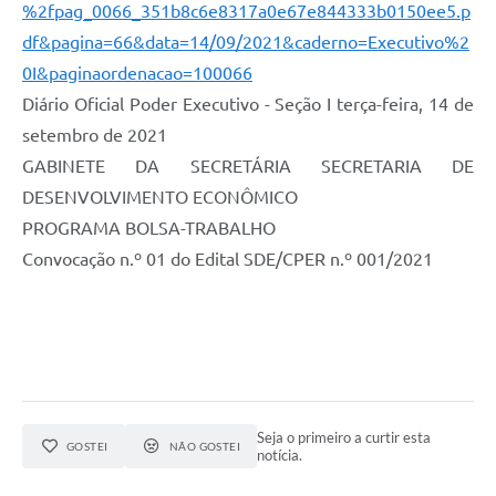
%2fpag_0066_351b8c6e8317a0e67e844333b0150ee5.p
df&pagina=66&data=14/09/2021&caderno=Executivo%2
0I&paginaordenacao=100066
Diário Oficial Poder Executivo - Seção I terça-feira, 14 de
setembro de 2021
GABINETE DA SECRETÁRIA SECRETARIA DE
DESENVOLVIMENTO ECONÔMICO
PROGRAMA BOLSA-TRABALHO
Convocação n.º 01 do Edital SDE/CPER n.º 001/2021
Seja o primeiro a curtir esta
GOSTEI
NÃO GOSTEI
notícia.