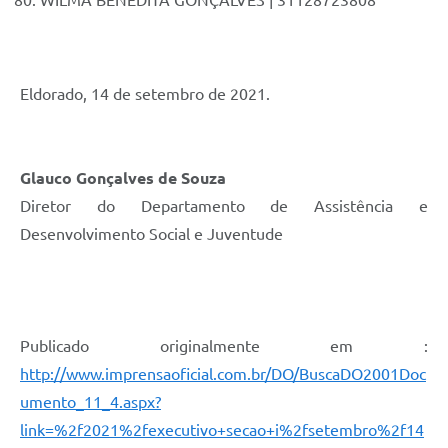
WILMA BENEDITA GONÇALVES | 31128723808
Eldorado, 14 de setembro de 2021.
Glauco Gonçalves de Souza
Diretor do Departamento de Assistência e
Desenvolvimento Social e Juventude
Publicado originalmente em :
http://www.imprensaoficial.com.br/DO/BuscaDO2001Doc
umento_11_4.aspx?
link=%2f2021%2fexecutivo+secao+i%2fsetembro%2f14