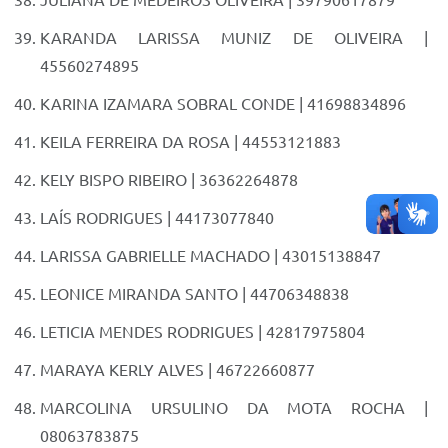
JULIANA DE MEDEIROS OLIVEIRA | 39790617879
KARANDA LARISSA MUNIZ DE OLIVEIRA |
45560274895
KARINA IZAMARA SOBRAL CONDE | 41698834896
KEILA FERREIRA DA ROSA | 44553121883
KELY BISPO RIBEIRO | 36362264878
LAÍS RODRIGUES | 44173077840
LARISSA GABRIELLE MACHADO | 43015138847
LEONICE MIRANDA SANTO | 44706348838
LETICIA MENDES RODRIGUES | 42817975804
MARAYA KERLY ALVES | 46722660877
MARCOLINA URSULINO DA MOTA ROCHA |
08063783875