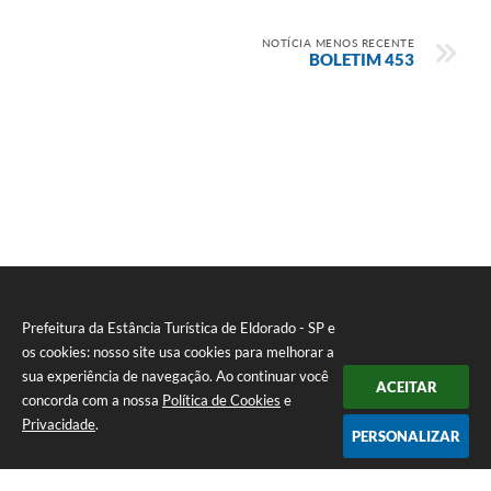
NOTÍCIA MENOS RECENTE
BOLETIM 453
Prefeitura da Estância Turística de Eldorado - SP e
os cookies: nosso site usa cookies para melhorar a
sua experiência de navegação. Ao continuar você
ACEITAR
concorda com a nossa
Política de Cookies
e
Privacidade
.
PERSONALIZAR