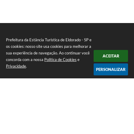
Prefeitura da Estância Turística de Eldorado - SP e
os cookies: nosso site usa cookies para melhorar a
sua experiência de navegação. Ao continuar você
ACEITAR
concorda com a nossa
Política de Cookies
e
Privacidade
.
PERSONALIZAR
Telefone: (13) 3871-6100
Endereço: Praça Nossa Senhora da Guia, 348 Centro | CEP: 11960-000
Atendimento de Segunda-feira a Sexta-feira | das 08:30 às 11:30 / 13:00
às 16:00
Prefeitura da Estância Turística de Eldorado - SP