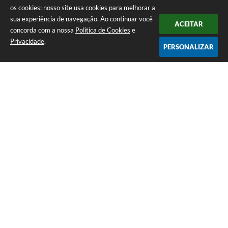
os cookies: nosso site usa cookies para melhorar a
sua experiência de navegação. Ao continuar você
ACEITAR
concorda com a nossa
Política de Cookies
e
Privacidade
.
PERSONALIZAR
Telefone: (13) 3871-6100
Endereço: Praça Nossa Senhora da Guia, 348 Centro | CEP: 11960-000
Atendimento de Segunda-feira a Sexta-feira | das 08:30 às 11:30 / 13:00
às 16:00
Prefeitura da Estância Turística de Eldorado - SP
Versão do Sistema:
3.5.3 - 19/06/2026
Portal atualizado em:
06/08/2026 17:32
Dados Abertos
Copyright Instar - 2006-2026. Todos os direitos reservados -
Instar Tecnologia