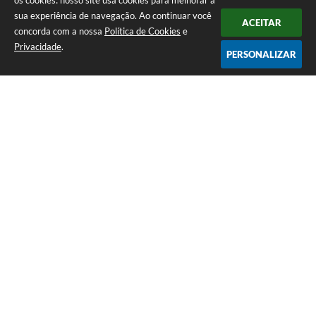
os cookies: nosso site usa cookies para melhorar a
sua experiência de navegação. Ao continuar você
ACEITAR
concorda com a nossa
Política de Cookies
e
Privacidade
.
PERSONALIZAR
Telefone: (13) 3871-6100
Endereço: Praça Nossa Senhora da Guia, 348 Centro | CEP: 11960-000
Atendimento de Segunda-feira a Sexta-feira | das 08:30 às 11:30 / 13:00
às 16:00
Prefeitura da Estância Turística de Eldorado - SP
Versão do Sistema:
3.5.3 - 19/06/2026
Portal atualizado em:
06/08/2026 17:32
Dados Abertos
Copyright Instar - 2006-2026. Todos os direitos reservados -
Instar Tecnologia