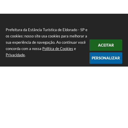
Prefeitura da Estância Turística de Eldorado - SP e
os cookies: nosso site usa cookies para melhorar a
sua experiência de navegação. Ao continuar você
ACEITAR
concorda com a nossa
Política de Cookies
e
Privacidade
.
PERSONALIZAR
Telefone: (13) 3871-6100
Endereço: Praça Nossa Senhora da Guia, 348 Centro | CEP: 11960-000
Atendimento de Segunda-feira a Sexta-feira | das 08:30 às 11:30 / 13:00
às 16:00
Prefeitura da Estância Turística de Eldorado - SP
Versão do Sistema:
3.5.3 - 19/06/2026