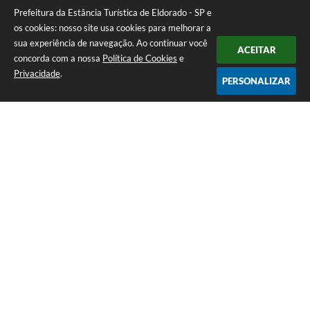
Prefeitura da Estância Turística de Eldorado - SP e
os cookies: nosso site usa cookies para melhorar a
sua experiência de navegação. Ao continuar você
ACEITAR
concorda com a nossa
Política de Cookies
e
Privacidade
.
PERSONALIZAR
Telefone: (13) 3871-6100
Endereço: Praça Nossa Senhora da Guia, 348 Centro | CEP: 11960-000
Atendimento de Segunda-feira a Sexta-feira | das 08:30 às 11:30 / 13:00
às 16:00
Prefeitura da Estância Turística de Eldorado - SP
Versão do Sistema:
3.5.3 - 19/06/2026
Portal atualizado em:
10/08/2026 16:51
Dados Abertos
Copyright Instar - 2006-2026. Todos os direitos reservados -