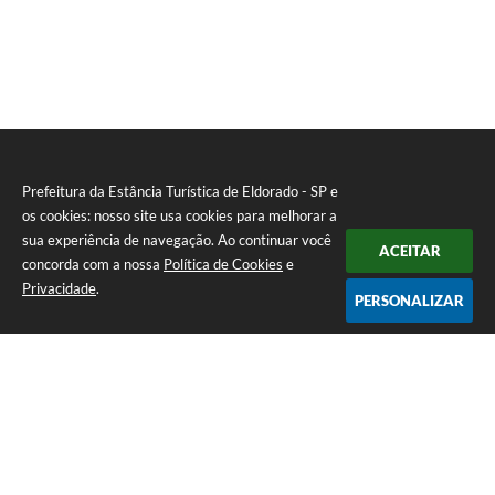
Prefeitura da Estância Turística de Eldorado - SP e
os cookies: nosso site usa cookies para melhorar a
sua experiência de navegação. Ao continuar você
ACEITAR
concorda com a nossa
Política de Cookies
e
Privacidade
.
PERSONALIZAR
Telefone: (13) 3871-6100
Endereço: Praça Nossa Senhora da Guia, 348 Centro | CEP: 11960-000
Atendimento de Segunda-feira a Sexta-feira | das 08:30 às 11:30 / 13:00
às 16:00
Prefeitura da Estância Turística de Eldorado - SP