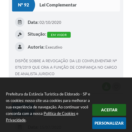
Nº 92
Lei Complementar
Data:
02/10/2020
Situação:
EM VIGOR
Autoria:
Executivo
DISPÕE SOBRE A REVOGAÇÃO DA LEI COMPLEMENTAR Nº
079/2019 QUE CRIA A FUNÇÃO DE CONFIANÇA NO CARGO
DE ANALISTA JURIDICO
BAIXAR
GOSTEI
Prefeitura da Estância Turística de Eldorado - SP e
os cookies: nosso site usa cookies para melhorar a
sua experiência de navegação. Ao continuar você
Nº 91
Lei Complementar
ACEITAR
concorda com a nossa
Política de Cookies
e
Privacidade
.
PERSONALIZAR
Data:
15/07/2020