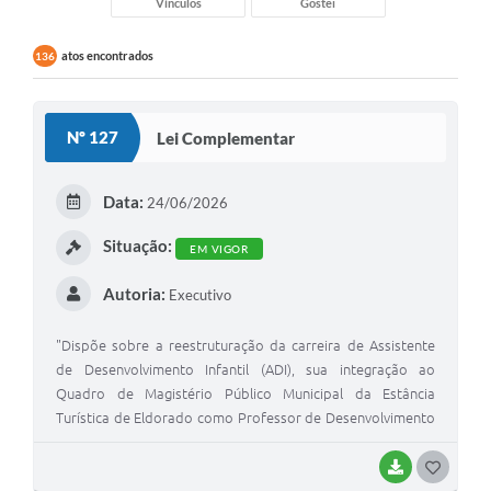
Vínculos
Gostei
atos encontrados
136
Nº 127
Lei Complementar
Data:
24/06/2026
Situação:
EM VIGOR
Autoria:
Executivo
"Dispõe sobre a reestruturação da carreira de Assistente
de Desenvolvimento Infantil (ADI), sua integração ao
Quadro de Magistério Público Municipal da Estância
Turística de Eldorado como Professor de Desenvolvimento
Inicial (PDI), e dá outras providências."
BAIXAR
GOSTEI