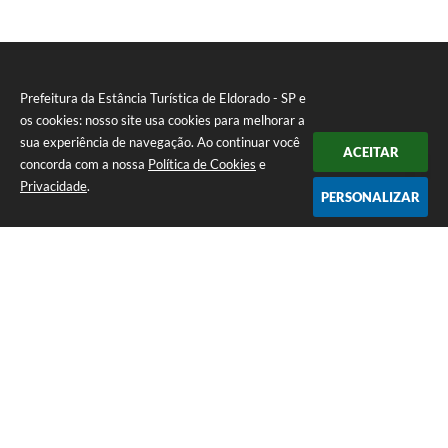
Prefeitura da Estância Turística de Eldorado - SP e
os cookies: nosso site usa cookies para melhorar a
sua experiência de navegação. Ao continuar você
ACEITAR
concorda com a nossa
Política de Cookies
e
Privacidade
.
PERSONALIZAR
Telefone: (13) 3871-6100
Endereço: Praça Nossa Senhora da Guia, 348 Centro | CEP: 11960-000
Atendimento de Segunda-feira a Sexta-feira | das 08:30 às 11:30 / 13:00
às 16:00
Prefeitura da Estância Turística de Eldorado - SP
Versão do Sistema:
3.5.3 - 19/06/2026