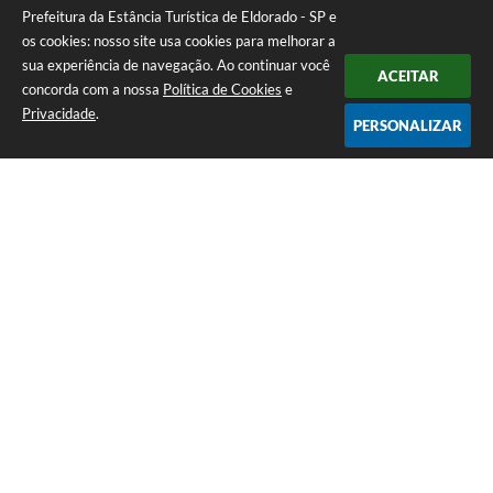
Prefeitura da Estância Turística de Eldorado - SP e
os cookies: nosso site usa cookies para melhorar a
sua experiência de navegação. Ao continuar você
ACEITAR
concorda com a nossa
Política de Cookies
e
Privacidade
.
PERSONALIZAR
Telefone: (13) 3871-6100
Endereço: Praça Nossa Senhora da Guia, 348 Centro | CEP: 11960-000
Atendimento de Segunda-feira a Sexta-feira | das 08:30 às 11:30 / 13:00
às 16:00
Prefeitura da Estância Turística de Eldorado - SP
Versão do Sistema:
3.5.3 - 19/06/2026
Portal atualizado em:
05/08/2026 19:23
Dados Abertos
Copyright Instar - 2006-2026. Todos os direitos reservados -