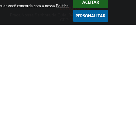
ACEITAR
tinuar você concorda com a nossa
Política
Localização
Praça Nossa Senhora da Guia, 348 Centro
PERSONALIZAR
CEP: 11960-000
Atendimento
endimento de Segunda-feira a Sexta-feira | das
08:30 às 11:30 / 13:00 às 16:00
Fale Conosco
Telefone: (13) 3871-6100
ouvidoria@eldorado.sp.gov.br