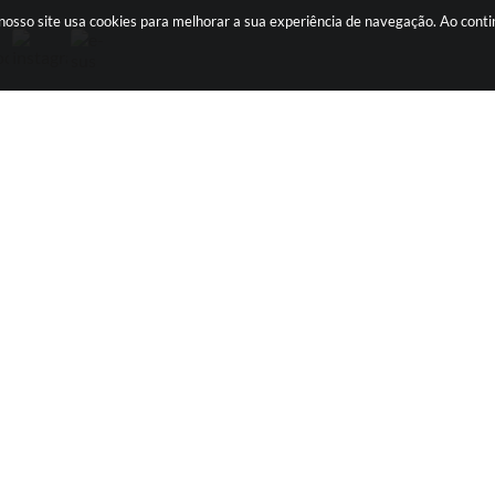
s: nosso site usa cookies para melhorar a sua experiência de navegação. Ao con
TURISTA
EMPRESA
At
Nossa História
Código Tributário
Atrativos Turísticos
Decreto - Base de
Cálculo ISSQN
Vale do Ribeira
Licitações
Contratos
Nota Fiscal Eletrônica
Diário Oficial
r
Transparência
Contato
Telefones Úteis
SIC
Serviços Online