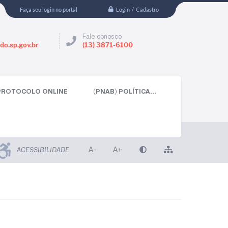
Login / Cadastro
Faça seu login no portal
Fale conosco
do.sp.gov.br
(13) 3871-6100
PROTOCOLO ONLINE
(PNAB) POLÍTICA...
A-
A+
ACESSIBILIDADE