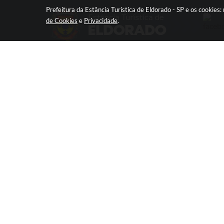
Prefeitura da Estância Turística de Eldorado - SP e os cookie
de Cookies
e
Privacidade
.
CIDADÃO
SERVIDOR
Protocolo Online
Protocolo Online
SIC
Email Corporativo
Ouvidoria
1Doc
Legislação
Holerite Online
Diário Oficial
e-SUS
Concursos
CONSIGNET
Serviços Online
Estatuto do Servido
TRANSPARÊNCIA |
CORONAVÍRUS
Newsletter
Telefones Úteis
Arquivos Úteis