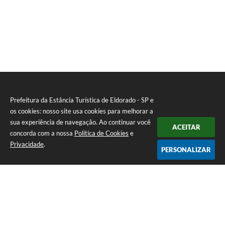
Prefeitura da Estância Turística de Eldorado - SP e
os cookies: nosso site usa cookies para melhorar a
sua experiência de navegação. Ao continuar você
ACEITAR
concorda com a nossa
Política de Cookies
e
Privacidade
.
PERSONALIZAR
Telefone: (13) 3871-6100
Endereço: Praça Nossa Senhora da Guia, 348 Centro | CEP: 11960-000
Atendimento de Segunda-feira a Sexta-feira | das 08:30 às 11:30 / 13:00