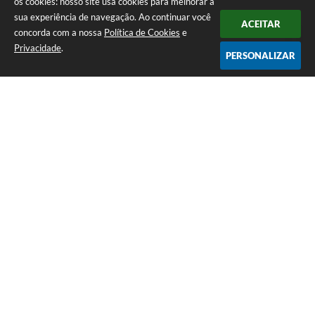
os cookies: nosso site usa cookies para melhorar a
sua experiência de navegação. Ao continuar você
ACEITAR
concorda com a nossa
Política de Cookies
e
Privacidade
.
PERSONALIZAR
Telefone: (13) 3871-6100
Endereço: Praça Nossa Senhora da Guia, 348 Centro | CEP: 11960-000
Atendimento de Segunda-feira a Sexta-feira | das 08:30 às 11:30 / 13:00
às 16:00
Prefeitura da Estância Turística de Eldorado - SP
Versão do Sistema:
3.5.3 - 19/06/2026
Portal atualizado em:
06/08/2026 17:32
Dados Abertos
Copyright Instar - 2006-2026. Todos os direitos reservados -
Instar Tecnologia