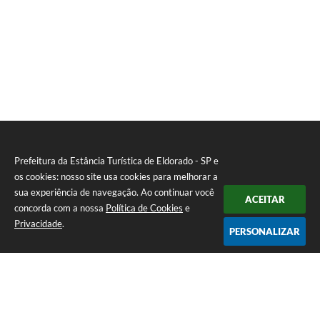
Prefeitura da Estância Turística de Eldorado - SP e
os cookies: nosso site usa cookies para melhorar a
sua experiência de navegação. Ao continuar você
ACEITAR
concorda com a nossa
Política de Cookies
e
Privacidade
.
PERSONALIZAR
Telefone: (13) 3871-6100
Endereço: Praça Nossa Senhora da Guia, 348 Centro | CEP: 11960-000